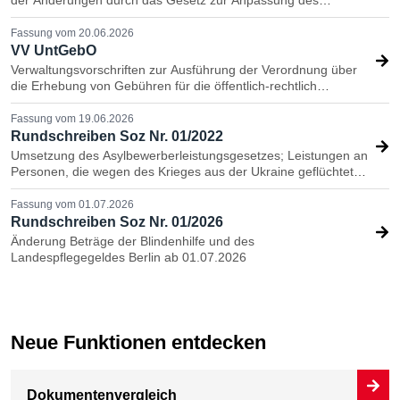
der Änderungen durch das Gesetz zur Anpassung des
nationalen Rechts an die Reform des Gemeinsamen
Europäischen Asylsystems (GEAS- Anpassungsgesetz, BGBl. I
Fassung vom 20.06.2026
Nr. 111 vom 28.04.2026)
VV UntGebO
Verwaltungsvorschriften zur Ausführung der Verordnung über
die Erhebung von Gebühren für die öffentlich-rechtlich
veranlasste Unterbringung wohnungsloser Personen
Fassung vom 19.06.2026
Rundschreiben Soz Nr. 01/2022
Umsetzung des Asylbewerberleistungsgesetzes; Leistungen an
Personen, die wegen des Krieges aus der Ukraine geflüchtet
sind
Fassung vom 01.07.2026
Rundschreiben Soz Nr. 01/2026
Änderung Beträge der Blindenhilfe und des
Landespflegegeldes Berlin ab 01.07.2026
Neue Funktionen entdecken
Dokumentenvergleich