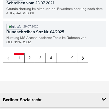
und aus den Staaten des Europäischen Wirtschaftsraum
Schreiben vom 23.07.2021
(EWR) Norwegen, Liechtenstein und Island
Grundsicherung im Alter und bei Erwerbsminderung nach dem
4. Kapitel SGB XII
Inkraft
29.07.2025
Rundschreiben Soz Nr. 04/2025
Nutzung MS Access-basierter Tools im Rahmen von
OPEN/PROSOZ
1
2
3
4
…
9
20 Dokumente auf Seite 1 von 9.
Berliner Sozialrecht