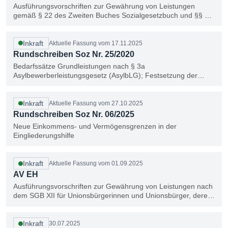
Ausführungsvorschriften zur Gewährung von Leistungen
gemäß § 22 des Zweiten Buches Sozialgesetzbuch und §§ 35,
35a und 36 des Zwölften Buches Sozialgesetzbuch
Inkraft
Aktuelle Fassung vom 17.11.2025
Rundschreiben Soz Nr. 25/2020
Bedarfssätze Grundleistungen nach § 3a
Asylbewerberleistungsgesetz (AsylbLG); Festsetzung der
Leistungsbeträge für das Jahr 2026
Inkraft
Aktuelle Fassung vom 27.10.2025
Rundschreiben Soz Nr. 06/2025
Neue Einkommens- und Vermögensgrenzen in der
Eingliederungshilfe
Inkraft
Aktuelle Fassung vom 01.09.2025
AV EH
Ausführungsvorschriften zur Gewährung von Leistungen nach
dem SGB XII für Unionsbürgerinnen und Unionsbürger, deren
Familienangehörige und nahestehenden Personen sowie
aufenthaltsrechtlich gleichgestellte Personen aus der Schweiz,
dem Vereinigten Königreich Großbritannien und Nordirland
Inkraft
30.07.2025