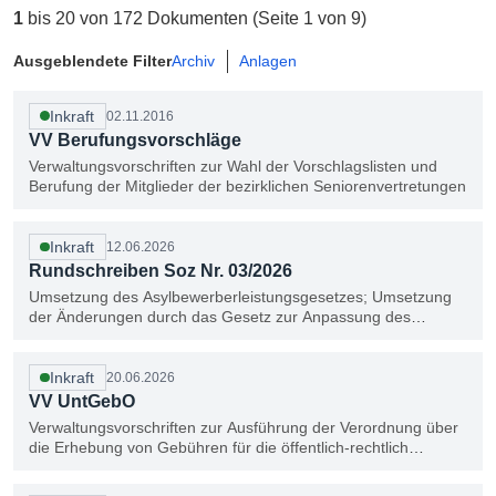
1
bis
20
von
172
Dokumenten
(Seite
1
von
9
)
Ausgeblendete Filter
Archiv
Anlagen
Inkraft
02.11.2016
VV Berufungsvorschläge
Verwaltungsvorschriften zur Wahl der Vorschlagslisten und
Berufung der Mitglieder der bezirklichen Seniorenvertretungen
Inkraft
12.06.2026
Rundschreiben Soz Nr. 03/2026
Umsetzung des Asylbewerberleistungsgesetzes; Umsetzung
der Änderungen durch das Gesetz zur Anpassung des
nationalen Rechts an die Reform des Gemeinsamen
Europäischen Asylsystems (GEAS- Anpassungsgesetz, BGBl.
I Nr. 111 vom 28.04.2026)
Inkraft
20.06.2026
VV UntGebO
Verwaltungsvorschriften zur Ausführung der Verordnung über
die Erhebung von Gebühren für die öffentlich-rechtlich
veranlasste Unterbringung wohnungsloser Personen