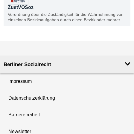
Archiv
ZustVOSoz
Verordnung über die Zuständigkeit für die Wahrnehmung von
einzelnen Bezirksaufgaben durch einen Bezirk oder mehrere
Bezirke im Bereich der Aufstiegsfortbildungsförderung, der
Sozialhilfe sowie der Unterhaltssicherung
20 Dokumente auf Seite 1 von 1.
Berliner Sozialrecht
Impressum
Datenschutzerklärung
Barrierefreiheit
Newsletter