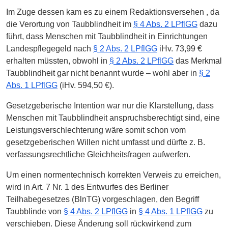
Im Zuge dessen kam es zu einem Redaktionsversehen , da
die Verortung von Taubblindheit im
§ 4 Abs. 2 LPflGG
dazu
führt, dass Menschen mit Taubblindheit in Einrichtungen
Landespflegegeld nach
§ 2 Abs. 2 LPflGG
iHv. 73,99 €
erhalten müssten, obwohl in
§ 2 Abs. 2 LPflGG
das Merkmal
Taubblindheit gar nicht benannt wurde – wohl aber in
§ 2
Abs. 1 LPflGG
(iHv. 594,50 €).
Gesetzgeberische Intention war nur die Klarstellung, dass
Menschen mit Taubblindheit anspruchsberechtigt sind, eine
Leistungsverschlechterung wäre somit schon vom
gesetzgeberischen Willen nicht umfasst und dürfte z. B.
verfassungsrechtliche Gleichheitsfragen aufwerfen.
Um einen normentechnisch korrekten Verweis zu erreichen,
wird in Art. 7 Nr. 1 des Entwurfes des Berliner
Teilhabegesetzes (BlnTG) vorgeschlagen, den Begriff
Taubblinde von
§ 4 Abs. 2 LPflGG
in
§ 4 Abs. 1 LPflGG
zu
verschieben. Diese Änderung soll rückwirkend zum