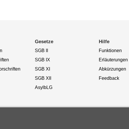
Gesetze
Hilfe
n
SGB II
Funktionen
iften
SGB IX
Erläuterungen
rschriften
SGB XI
Abkürzungen
SGB XII
Feedback
AsylbLG