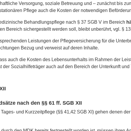
chaftliche Versorgung, soziale Betreuung und – zunächst bis 
lstationären Pflege auch die Kosten der notwendigen Beförde
medizinische Behandlungspflege nach § 37 SGB V im Bereich
hä
 Bereich sichergestellt werden soll, bleibt unberührt, vgl. § 1
tsprechenden Leistungen der Pflegeversicherung für die Unterbri
richtungen Bezug und verweist auf deren Inhalte.
 dass auch die Kosten des Lebensunterhalts im Rahmen der Leis
der Sozialhilfeträger auch auf den Bereich der Unterkunft und
XII
dsätze nach den §§ 61 ff. SGB XII
ages- und Kurzzeitpflege (§§ 41,42 SGB XI) gehen denen der Hi
t durch den MDK bereits festgestellt worden ist, müssen ihren A