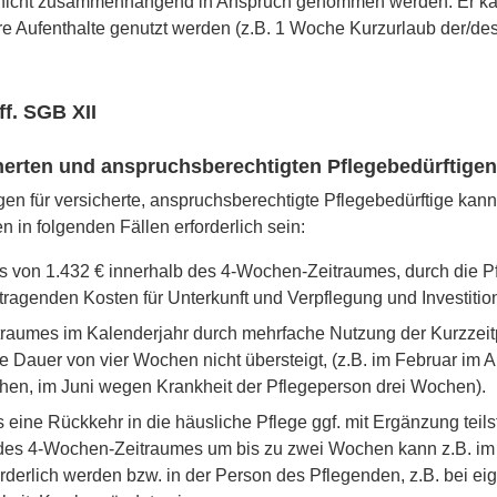
 nicht zusammenhängend in Anspruch genommen werden. Er ka
re Aufenthalte genutzt werden (z.B. 1 Woche Kurzurlaub der/de
ff. SGB XII
cherten und anspruchsberechtigten Pflegebedürftigen
 für versicherte, anspruchsberechtigte Pflegebedürftige kann 
n in folgenden Fällen erforderlich sein:
 von 1.432 € innerhalb des 4-Wochen-Zeitraumes, durch die Pf
tragenden Kosten für Unterkunft und Verpflegung und Investitio
raumes im Kalenderjahr durch mehrfache Nutzung der Kurzzeitp
ne Dauer von vier Wochen nicht übersteigt, (z.B. im Februar im 
n, im Juni wegen Krankheit der Pflegeperson drei Wochen).
ine Rückkehr in die häusliche Pflege ggf. mit Ergänzung teilst
des 4-Wochen-Zeitraumes um bis zu zwei Wochen kann z.B. im 
derlich werden bzw. in der Person des Pflegenden, z.B. bei ei