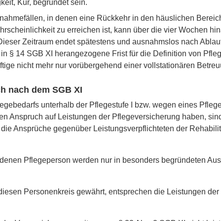
it, Kur, begründet sein.
ahmefällen, in denen eine Rückkehr in den häuslichen Bereich
ahrscheinlichkeit zu erreichen ist, kann über die vier Wochen hin
 Dieser Zeitraum endet spätestens und ausnahmslos nach Ablau
 in § 14 SGB XI herangezogene Frist für die Definition von Pfle
ige nicht mehr nur vorübergehend einer vollstationären Betreu
uch nach dem SGB XI
egebedarfs unterhalb der Pflegestufe I bzw. wegen eines Pflege
inen Anspruch auf Leistungen der Pflegeversicherung haben, si
 die Ansprüche gegenüber Leistungsverpflichteten der Rehabil
ndenen Pflegeperson werden nur in besonders begründeten Aus­n
diesen Personenkreis gewährt, entsprechen die Leistungen der 