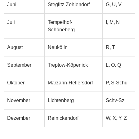
Juni
Steglitz-Zehlendorf
G, U, V
Juli
Tempelhof-
I, M, N
Schöneberg
August
Neukölln
R, T
September
Treptow-Köpenick
L, O, Q
Oktober
Marzahn-Hellersdorf
P, S-Schu
November
Lichtenberg
Schv-Sz
Dezember
Reinickendorf
W, X, Y, Z