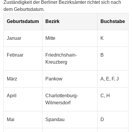
Zuständigkeit der Berliner Bezirksämter richtet sich nach
dem Geburtsdatum.
Geburtsdatum
Bezirk
Buchstabe
Januar
Mitte
K
Februar
Friedrichshain-
B
Kreuzberg
März
Pankow
A, E, F, J
April
Charlottenburg-
C, H
Wilmersdorf
Mai
Spandau
D